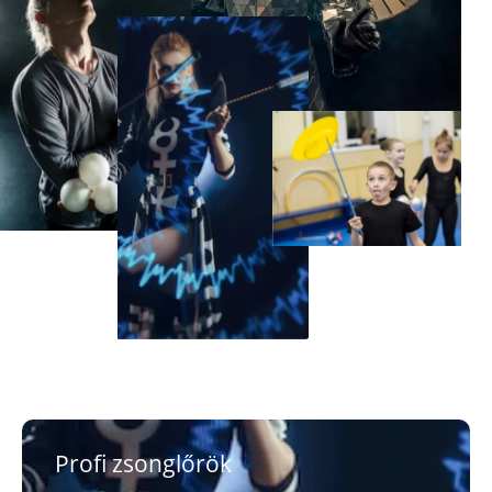
Profi zsonglőrök