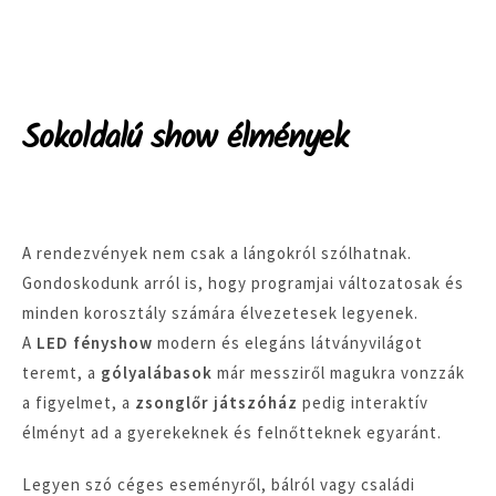
Sokoldalú show élmények
A rendezvények nem csak a lángokról szólhatnak.
Gondoskodunk arról is, hogy programjai változatosak és
minden korosztály számára élvezetesek legyenek.
A
LED fényshow
modern és elegáns látványvilágot
teremt, a
gólyalábasok
már messziről magukra vonzzák
a figyelmet, a
zsonglőr játszóház
pedig interaktív
élményt ad a gyerekeknek és felnőtteknek egyaránt.
Legyen szó céges eseményről, bálról vagy családi