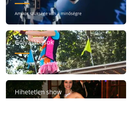
Amikor szüksége van a minőségre
Gólyalábasok
Hogy ámuljon a közönsége
Hihetetlen show
A magasabb élményekért