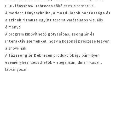
LED-fényshow Debrecen
tökéletes alternatíva.
A
modern fénytechnika, a mozdulatok pontossága és
a színek ritmusa
együtt teremt varázslatos vizuális
élményt.
A program kibővíthető
gólyalábas, zsonglőr és
interaktív elemekkel
, hogy a közönség részese legyen
a show-nak.
A
tűzzsonglőr Debrecen
produkciók így bármilyen
eseményhez illeszthetők – elegánsan, dinamikusan,
látványosan.