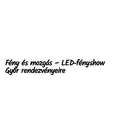
Fény és mozgás – LED-fényshow
Győr rendezvényeire
Ha a helyszínen nem megengedett a
tűz használata, választható a
LED-