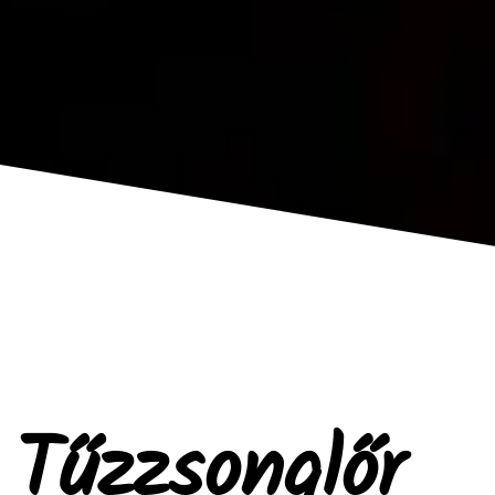
Tűzzsonglőr