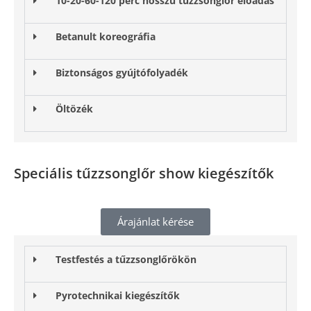
10-20-60-120 perc hosszú tűzzsonglőr előadás
Betanult koreográfia
Biztonságos gyújtófolyadék
Öltözék
Speciális tűzzsonglőr show kiegészítők
Árajánlat kérése
Testfestés a tűzzsonglőrökön
Pyrotechnikai kiegészítők