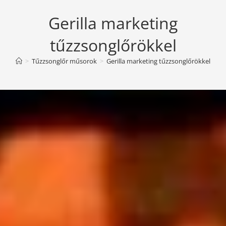
Gerilla marketing
tűzzsonglőrökkel
>
Tűzzsonglőr műsorok
>
Gerilla marketing tűzzsonglőrökkel