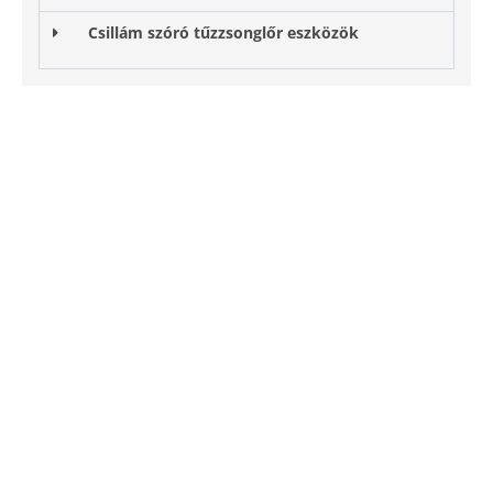
Csillám szóró tűzzsonglőr eszközök