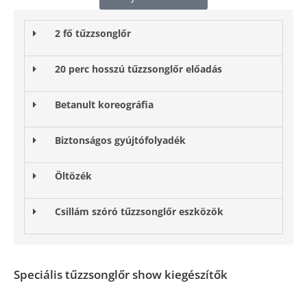
2 fő tűzzsonglőr
20 perc hosszú tűzzsonglőr előadás
Betanult koreográfia
Biztonságos gyújtófolyadék
Öltözék
Csillám szóró tűzzsonglőr eszközök
Speciális tűzzsonglőr show kiegészítők