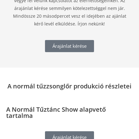
Vegye fel velünk kapcsolatot az elérhetőségeinken. Az
árajánlat kérése semmilyen kötelezettséggel nem jár.
Mindössze 20 másodpercet vesz el idejében az ajánlat
kérő levél elküldése. Írjon nekünk!
Árajánlat kérése
A normál tűzzsonglőr produkció részletei
A Normál Tűztánc Show alapvető
tartalma
Árajánlat kérése