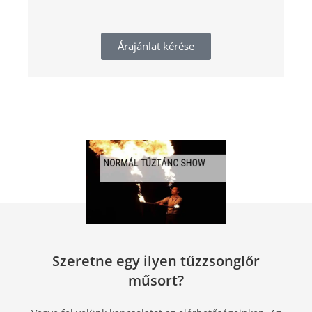
Árajánlat kérése
Szeretne egy ilyen tűzzsonglőr
műsort?