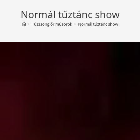
Normál tűztánc show
>
Tűzzsonglőr műsorok
>
Normál tűztánc show