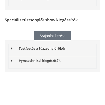
Speciális tűzzsonglőr show kiegészítők
Árajánlat kérése
Testfestés a tűzzsonglőrökön
Pyrotechnikai kiegészítők