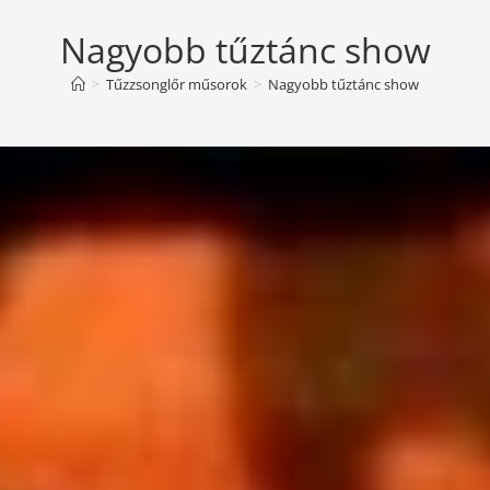
Nagyobb tűztánc show
>
Tűzzsonglőr műsorok
>
Nagyobb tűztánc show