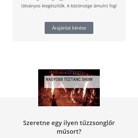
látványos kiegészítők. A közönsége ámulni fog!
Árajánlat kérése
Szeretne egy ilyen tűzzsonglőr
műsort?