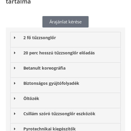
tartalma
Árajánlat kérése
2 fő tűzzsonglőr
20 perc hosszú tűzzsonglőr előadás
Betanult koreográfia
Biztonságos gyújtófolyadék
Öltözék
Csillám szóró tűzzsonglőr eszközök
Pyrotechnikai kiegészítők