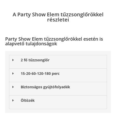
A Party Show Elem tűzzsonglőrökkel
részletei
Party Show Elem tűzzsonglőrökkel esetén is
alapvető tulajdonságok
2 fő tűzzsonglőr
15-20-60-120-180 perc
Biztonságos gyújtófolyadék
Öltözék