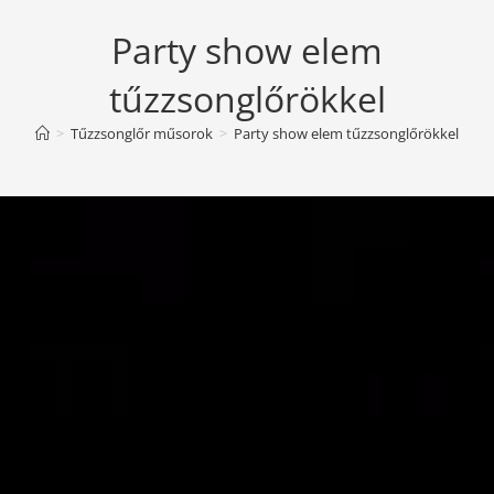
Party show elem
tűzzsonglőrökkel
>
Tűzzsonglőr műsorok
>
Party show elem tűzzsonglőrökkel