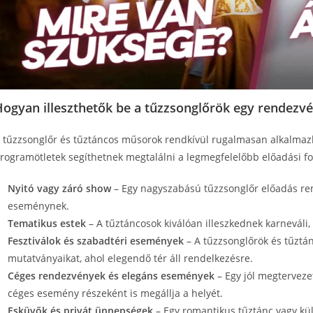
Hogyan illeszthetők be a tűzzsonglőrök egy rendezv
 tűzzsonglőr és tűztáncos műsorok rendkívül rugalmasan alkalmaz
rogramötletek segíthetnek megtalálni a legmegfelelőbb előadási f
Nyitó vagy záró show
– Egy nagyszabású tűzzsonglőr előadás rem
eseménynek.
Tematikus estek
– A tűztáncosok kiválóan illeszkednek karneváli
Fesztiválok és szabadtéri események
– A tűzzsonglőrök és tűztá
mutatványaikat, ahol elegendő tér áll rendelkezésre.
Céges rendezvények és elegáns események
– Egy jól megterveze
céges esemény részeként is megállja a helyét.
Esküvők és privát ünnepségek
– Egy romantikus tűztánc vagy kül