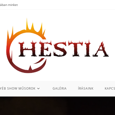
iában minket
YÉB SHOW MŰSOROK
GALÉRIA
ÍRÁSAINK
KAPC