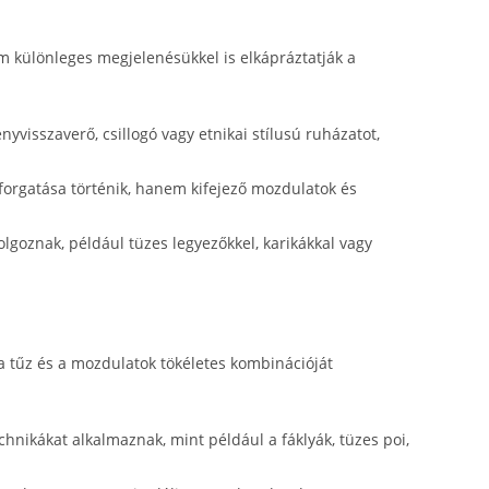
 különleges megjelenésükkel is elkápráztatják a
yvisszaverő, csillogó vagy etnikai stílusú ruházatot,
orgatása történik, hanem kifejező mozdulatok és
lgoznak, például tüzes legyezőkkel, karikákkal vagy
a tűz és a mozdulatok tökéletes kombinációját
hnikákat alkalmaznak, mint például a fáklyák, tüzes poi,