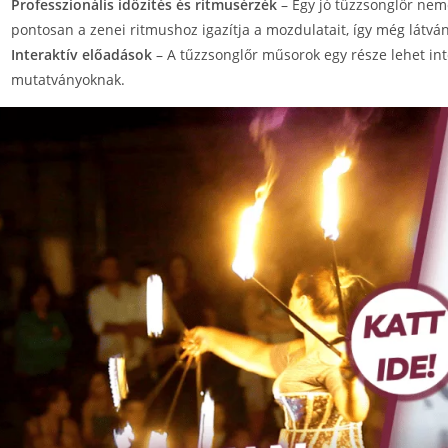
Professzionális időzítés és ritmusérzék
– Egy jó tűzzsonglőr ne
pontosan a zenei ritmushoz igazítja a mozdulatait, így még látván
Interaktív előadások
– A tűzzsonglőr műsorok egy része lehet inte
mutatványoknak.