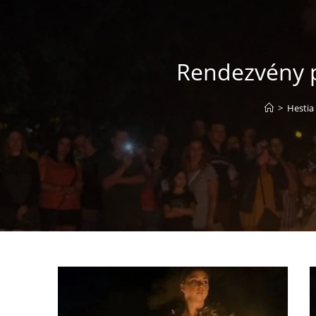
Rendezvény p
>
Hestia