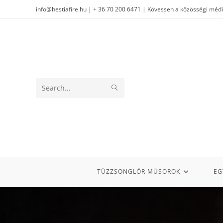
info@hestiafire.hu | + 36 70 200 6471 | Kövessen a közösségi méd
Search
this
website
TŰZZSONGLŐR MŰSOROK
EG