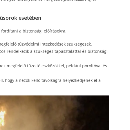
műsorok esetében
fordítani a biztonsági előírásokra.
egfelelő tűzvédelmi intézkedések szükségesek.
os rendelkezik a szükséges tapasztalattal és biztonsági
k megfelelő tűzoltó eszközökkel, például poroltóval és
ell, hogy a nézők kellő távolságra helyezkedjenek el a