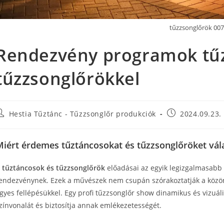
tűzzsonglőrök 007
Rendezvény programok tű
tűzzsonglőrökkel
Hestia Tűztánc - Tűzzsonglőr produkciók
2024.09.23.
Miért érdemes tűztáncosokat és tűzzsonglőröket vál
A
tűztáncosok és tűzzsonglőrök
előadásai az egyik legizgalmasabb
endezvénynek. Ezek a művészek nem csupán szórakoztatják a közö
gyes fellépésükkel. Egy profi tűzzsonglőr show dinamikus és vizu
zínvonalát és biztosítja annak emlékezetességét.