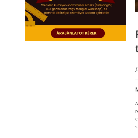
r
e
s