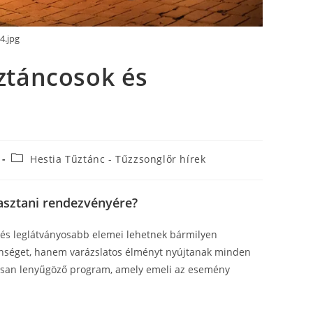
4.jpg
ztáncosok és
Hestia Tűztánc - Tűzzsonglőr hírek
asztani rendezvényére?
 és leglátványosabb elemei lehetnek bármilyen
nséget, hanem varázslatos élményt nyújtanak minden
álisan lenyűgöző program, amely emeli az esemény