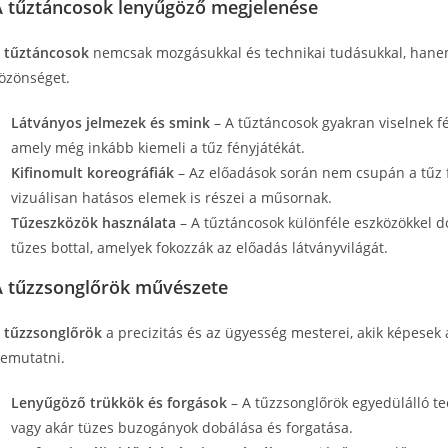
A tűztáncosok lenyűgöző megjelenése
A
tűztáncosok
nemcsak mozgásukkal és technikai tudásukkal, hanem
özönséget.
Látványos jelmezek és smink
– A tűztáncosok gyakran viselnek fén
amely még inkább kiemeli a tűz fényjátékát.
Kifinomult koreográfiák
– Az előadások során nem csupán a tűz f
vizuálisan hatásos elemek is részei a műsornak.
Tűzeszközök használata
– A tűztáncosok különféle eszközökkel do
tűzes bottal, amelyek fokozzák az előadás látványvilágát.
A tűzzsonglőrök művészete
A
tűzzsonglőrök
a precizitás és az ügyesség mesterei, akik képesek 
emutatni.
Lenyűgöző trükkök és forgások
– A tűzzsonglőrök egyedülálló tec
vagy akár tüzes buzogányok dobálása és forgatása.