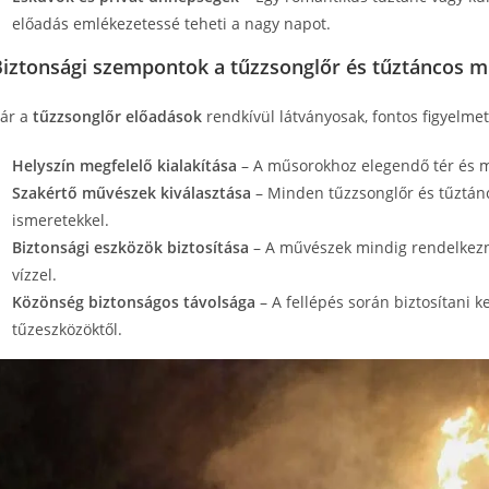
előadás emlékezetessé teheti a nagy napot.
Biztonsági szempontok a tűzzsonglőr és tűztáncos 
ár a
tűzzsonglőr előadások
rendkívül látványosak, fontos figyelmet 
Helyszín megfelelő kialakítása
– A műsorokhoz elegendő tér és m
Szakértő művészek kiválasztása
– Minden tűzzsonglőr és tűztánc
ismeretekkel.
Biztonsági eszközök biztosítása
– A művészek mindig rendelkezne
vízzel.
Közönség biztonságos távolsága
– A fellépés során biztosítani k
tűzeszközöktől.