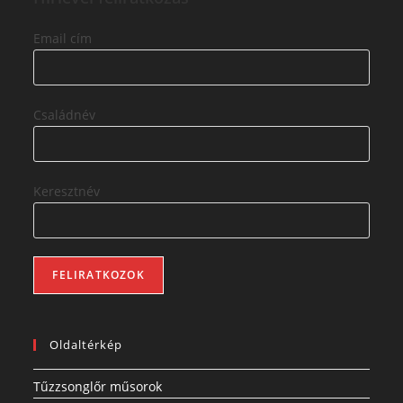
Email cím
Családnév
Keresztnév
Oldaltérkép
Tűzzsonglőr műsorok