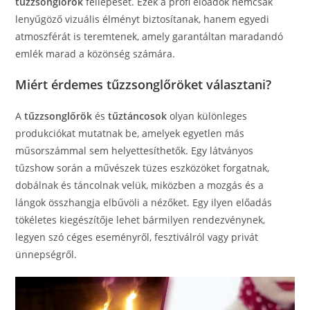
tűzzsonglőrök
fellépését. Ezek a profi előadók nemcsak
lenyűgöző vizuális élményt biztosítanak, hanem egyedi
atmoszférát is teremtenek, amely garantáltan maradandó
emlék marad a közönség számára.
Miért érdemes tűzzsonglőröket választani?
A
tűzzsonglőrök
és
tűztáncosok
olyan különleges
produkciókat mutatnak be, amelyek egyetlen más
műsorszámmal sem helyettesíthetők. Egy látványos
tűzshow során a művészek tüzes eszközöket forgatnak,
dobálnak és táncolnak velük, miközben a mozgás és a
lángok összhangja elbűvöli a nézőket. Egy ilyen előadás
tökéletes kiegészítője lehet bármilyen rendezvénynek,
legyen szó céges eseményről, fesztiválról vagy privát
ünnepségről.