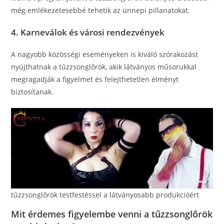
még emlékezetesebbé tehetik az ünnepi pillanatokat.
4.
Karneválok és városi rendezvények
A nagyobb közösségi eseményeken is kiváló szórakozást
nyújthatnak a tűzzsonglőrök, akik látványos műsorukkal
megragadják a figyelmet és felejthetetlen élményt
biztosítanak.
tűzzsonglőrök testfestéssel a látványosabb produkcióért
Mit érdemes figyelembe venni a tűzzsonglőrök