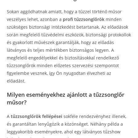
Sokan aggódhatnak amiatt, hogy a tűzzel történő műsor
veszélyes lehet, azonban a
profi tűzzsonglőrök
minden
szükséges biztonsági intézkedést betartanak. Az előadások
során megfelelő tűzvédelmi eszközök, biztonsági protokollok
és gyakorlott művészek garantálják, hogy az előadás
látványos és teljes mértékben biztonságos legyen. A
megfelelő engedélyekkel és biztosításokkal rendelkező
tűzzsonglőrök minden előzetes szervezési szempontot
figyelembe vesznek, így Ön nyugodtan élvezheti az
előadást.
Milyen eseményekhez ajánlott a tűzzsonglőr
műsor?
A
tűzzsonglőrök fellépései
sokféle rendezvényhez illenek,
és garantáltan lenyűgözik a közönséget. Néhány példa a
leggyakoribb eseményekre, ahol egy látványos tűzshow