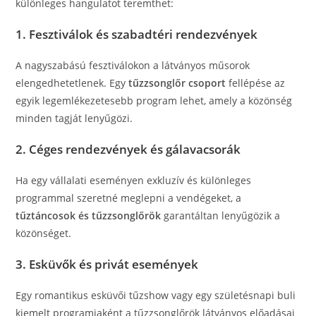
különleges hangulatot teremthet:
1.
Fesztiválok és szabadtéri rendezvények
A nagyszabású fesztiválokon a látványos műsorok
elengedhetetlenek. Egy
tűzzsonglőr csoport
fellépése az
egyik legemlékezetesebb program lehet, amely a közönség
minden tagját lenyűgözi.
2.
Céges rendezvények és gálavacsorák
Ha egy vállalati eseményen exkluzív és különleges
programmal szeretné meglepni a vendégeket, a
tűztáncosok és tűzzsonglőrök
garantáltan lenyűgözik a
közönséget.
3.
Esküvők és privát események
Egy romantikus esküvői tűzshow vagy egy születésnapi buli
kiemelt programjaként a tűzzsonglőrök látványos előadásai