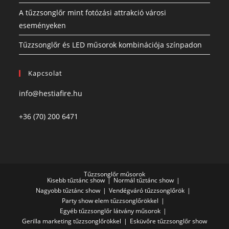
A tűzzsonglőr mint fotózási attrakció városi
eseményeken
Tűzzsonglőr és LED műsorok kombinációja színpadon
Kapcsolat
info@hestiafire.hu
+36 (70) 200 6471
Tűzzsonglőr műsorok
Kisebb tűztánc show
Normál tűztánc show
Nagyobb tűztánc show
Vendégváró tűzzsonglőrök
Party show elem tűzzsonglőrökkel
Egyéb tűzzsonglőr látvány műsorok
Gerilla marketing tűzzsonglőrökkel
Esküvőre tűzzsonglőr show