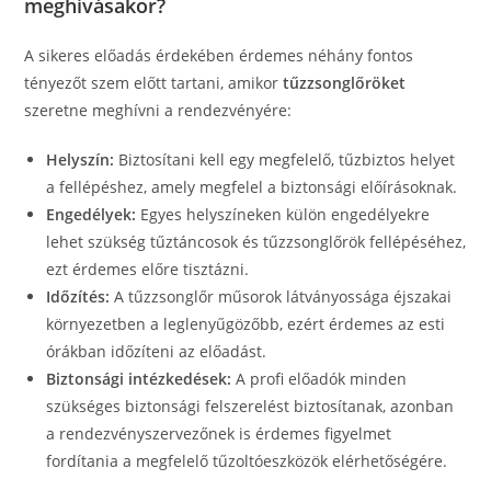
meghívásakor?
A sikeres előadás érdekében érdemes néhány fontos
tényezőt szem előtt tartani, amikor
tűzzsonglőröket
szeretne meghívni a rendezvényére:
Helyszín:
Biztosítani kell egy megfelelő, tűzbiztos helyet
a fellépéshez, amely megfelel a biztonsági előírásoknak.
Engedélyek:
Egyes helyszíneken külön engedélyekre
lehet szükség tűztáncosok és tűzzsonglőrök fellépéséhez,
ezt érdemes előre tisztázni.
Időzítés:
A tűzzsonglőr műsorok látványossága éjszakai
környezetben a leglenyűgözőbb, ezért érdemes az esti
órákban időzíteni az előadást.
Biztonsági intézkedések:
A profi előadók minden
szükséges biztonsági felszerelést biztosítanak, azonban
a rendezvényszervezőnek is érdemes figyelmet
fordítania a megfelelő tűzoltóeszközök elérhetőségére.