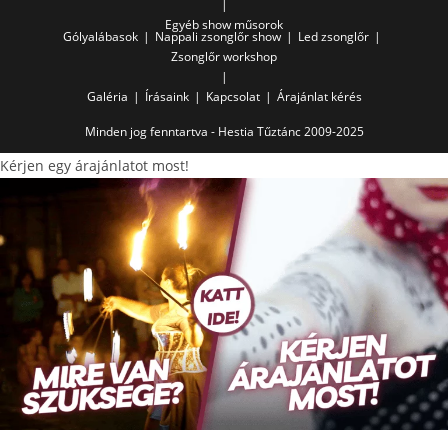
Egyéb show műsorok
Gólyalábasok
Nappali zsonglőr show
Led zsonglőr
Zsonglőr workshop
Galéria
Írásaink
Kapcsolat
Árajánlat kérés
Minden jog fenntartva - Hestia Tűztánc 2009-2025
Kérjen egy árajánlatot most!