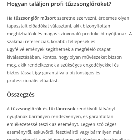
Hogyan találjon profi tűzzsonglőröket?
Ha
tűzzsonglőr műsort
szeretne szervezni, érdemes olyan
tapasztalt előadókat választani, akik bizonyítottan
megbízhatóak és magas színvonalú produkciót nyújtanak. A
szakmai referenciák, korábbi fellépések és
ügyfélvélemények segíthetnek a megfelelő csapat
kiválasztásában. Fontos, hogy olyan művészeket bízzon
meg, akik rendelkeznek a szükséges engedélyekkel és
biztosítással, így garantálva a biztonságos és
professzionális előadást.
Összegzés
A
tűzzsonglőrök és tűztáncosok
rendkívüli látványt
nyújtanak bármilyen rendezvényen, és garantáltan
emlékezetessé teszik az eseményt. Legyen szó céges
eseményről, esküvőről, fesztiválról vagy bármilyen más
rendezvényről, egy jól megtervezett tűzshow elvarázsolja a