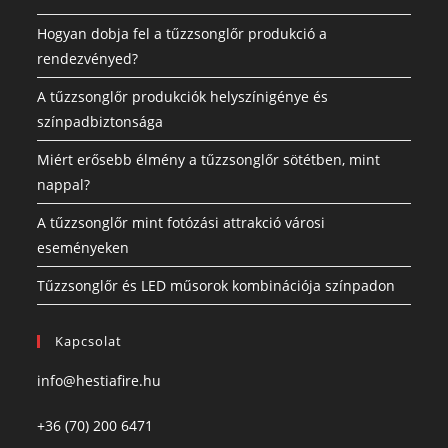
Hogyan dobja fel a tűzzsonglőr produkció a
rendezvényed?
A tűzzsonglőr produkciók helyszínigénye és
színpadbiztonsága
Miért erősebb élmény a tűzzsonglőr sötétben, mint
nappal?
A tűzzsonglőr mint fotózási attrakció városi
eseményeken
Tűzzsonglőr és LED műsorok kombinációja színpadon
Kapcsolat
info@hestiafire.hu
+36 (70) 200 6471