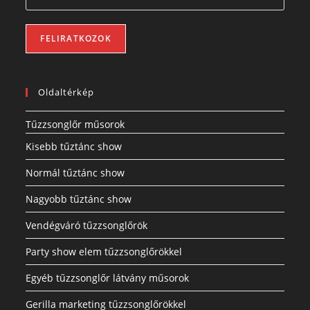
Oldaltérkép
Tűzzsonglőr műsorok
Kisebb tűztánc show
Normál tűztánc show
Nagyobb tűztánc show
Vendégváró tűzzsonglőrök
Party show elem tűzzsonglőrökkel
Egyéb tűzzsonglőr látvány műsorok
Gerilla marketing tűzzsonglőrökkel