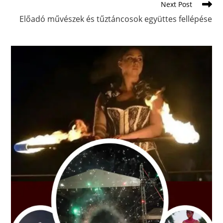
Next Post
Előadó művészek és tűztáncosok együttes fellépése