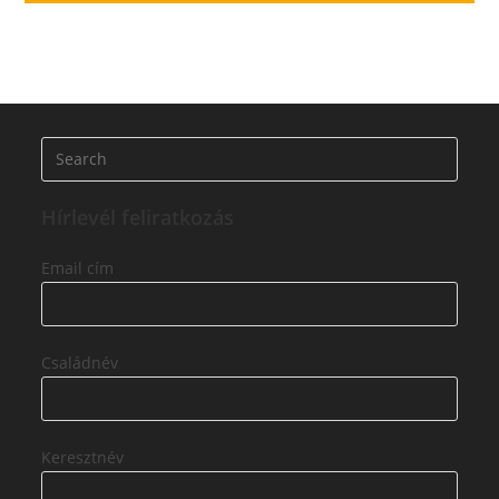
Hírlevél feliratkozás
Email cím
Családnév
Keresztnév