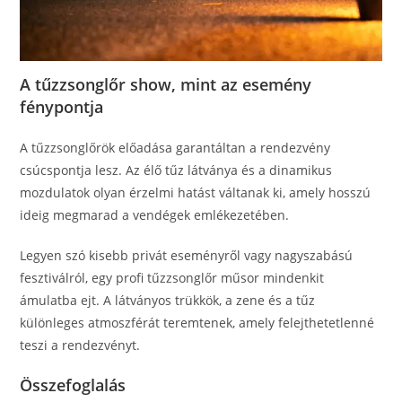
A tűzzsonglőr show, mint az esemény
fénypontja
A tűzzsonglőrök előadása garantáltan a rendezvény
csúcspontja lesz. Az élő tűz látványa és a dinamikus
mozdulatok olyan érzelmi hatást váltanak ki, amely hosszú
ideig megmarad a vendégek emlékezetében.
Legyen szó kisebb privát eseményről vagy nagyszabású
fesztiválról, egy profi tűzzsonglőr műsor mindenkit
ámulatba ejt. A látványos trükkök, a zene és a tűz
különleges atmoszférát teremtenek, amely felejthetetlenné
teszi a rendezvényt.
Összefoglalás