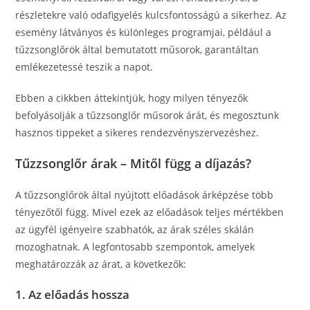
részletekre való odafigyelés kulcsfontosságú a sikerhez. Az
esemény látványos és különleges programjai, például a
tűzzsonglőrök által bemutatott műsorok, garantáltan
emlékezetessé teszik a napot.
Ebben a cikkben áttekintjük, hogy milyen tényezők
befolyásolják a tűzzsonglőr műsorok árát, és megosztunk
hasznos tippeket a sikeres rendezvényszervezéshez.
Tűzzsonglőr árak – Mitől függ a díjazás?
A tűzzsonglőrök által nyújtott előadások árképzése több
tényezőtől függ. Mivel ezek az előadások teljes mértékben
az ügyfél igényeire szabhatók, az árak széles skálán
mozoghatnak. A legfontosabb szempontok, amelyek
meghatározzák az árat, a következők:
1. Az előadás hossza