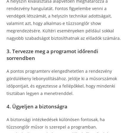
A helyszín kiválasztása alapvetően meghatározza a
rendezvény hangulatát. Fontos figyelembe venni a
vendégek létszámát, a helyszín technikai adottságait,
valamint azt, hogy alkalmas-e tűzzsonglőr show
megrendezésére. Kültéri eseményeken például sokkal
nagyobb szabadságot biztosíthatnak az előadók számára.
3. Tervezze meg a programot időrendi
sorrendben
A pontos programterv elengedhetetlen a rendezvény
gördülékeny lebonyolításához. Jelölje ki a műsorszámok
időpontjait, és egyeztesse a fellépőkkel, hogy mindenki
tisztában legyen a menetrenddel.
4. Ügyeljen a biztonságra
A biztonsági intézkedések különösen fontosak, ha
tűzzsonglőr műsor is szerepel a programban.