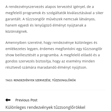
A rendezvényszervezés alapos tervezést igényel, de a
megfelelő programok és szolgáltatók kiválasztásával a siker
garantált. A tűzzsonglőr művészek nemcsak látványos,
hanem egyedi és lenyűgöző élményt nyújtanak a
közönségnek.
Amennyiben szeretné, hogy rendezvénye különleges és
emlékezetes legyen, érdemes megfontolni egy tűzzsonglőr
show beillesztését a programba. A megfelelő előadó és a
gondos szervezés biztosítja, hogy az esemény minden
résztvevő számára maradandó élményt nyújtson.
TAGS
:
RENDEZVÉNYEK SZERVEZÉSE
,
TŰZZSONGLŐRÓK
Previous Post
Különleges rendezvények tűzzsonglőrökkel