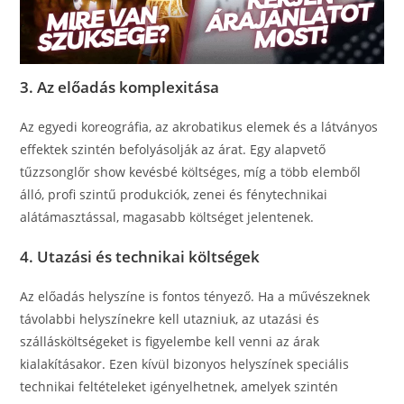
3. Az előadás komplexitása
Az egyedi koreográfia, az akrobatikus elemek és a látványos
effektek szintén befolyásolják az árat. Egy alapvető
tűzzsonglőr show kevésbé költséges, míg a több elemből
álló, profi szintű produkciók, zenei és fénytechnikai
alátámasztással, magasabb költséget jelentenek.
4. Utazási és technikai költségek
Az előadás helyszíne is fontos tényező. Ha a művészeknek
távolabbi helyszínekre kell utazniuk, az utazási és
szállásköltségeket is figyelembe kell venni az árak
kialakításakor. Ezen kívül bizonyos helyszínek speciális
technikai feltételeket igényelhetnek, amelyek szintén