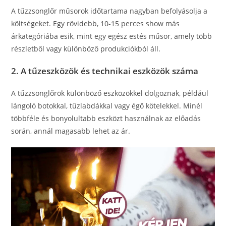
A tűzzsonglőr műsorok időtartama nagyban befolyásolja a
költségeket. Egy rövidebb, 10-15 perces show más
árkategóriába esik, mint egy egész estés műsor, amely több
részletből vagy különböző produkciókból áll.
2. A tűzeszközök és technikai eszközök száma
A tűzzsonglőrök különböző eszközökkel dolgoznak, például
lángoló botokkal, tűzlabdákkal vagy égő kötelekkel. Minél
többféle és bonyolultabb eszközt használnak az előadás
során, annál magasabb lehet az ár.