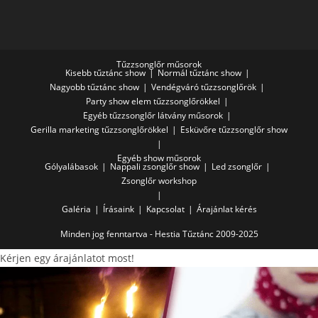
Tűzzsonglőr műsorok
Kisebb tűztánc show
Normál tűztánc show
Nagyobb tűztánc show
Vendégváró tűzzsonglőrök
Party show elem tűzzsonglőrökkel
Egyéb tűzzsonglőr látvány műsorok
Gerilla marketing tűzzsonglőrökkel
Esküvőre tűzzsonglőr show
Egyéb show műsorok
Gólyalábasok
Nappali zsonglőr show
Led zsonglőr
Zsonglőr workshop
Galéria
Írásaink
Kapcsolat
Árajánlat kérés
Minden jog fenntartva - Hestia Tűztánc 2009-2025
Kérjen egy árajánlatot most!