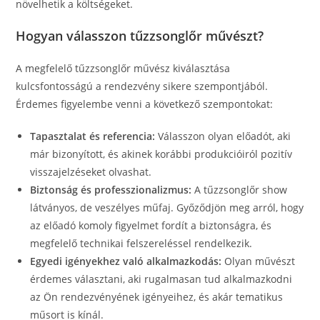
növelhetik a költségeket.
Hogyan válasszon tűzzsonglőr művészt?
A megfelelő tűzzsonglőr művész kiválasztása
kulcsfontosságú a rendezvény sikere szempontjából.
Érdemes figyelembe venni a következő szempontokat:
Tapasztalat és referencia:
Válasszon olyan előadót, aki
már bizonyított, és akinek korábbi produkcióiról pozitív
visszajelzéseket olvashat.
Biztonság és professzionalizmus:
A tűzzsonglőr show
látványos, de veszélyes műfaj. Győződjön meg arról, hogy
az előadó komoly figyelmet fordít a biztonságra, és
megfelelő technikai felszereléssel rendelkezik.
Egyedi igényekhez való alkalmazkodás:
Olyan művészt
érdemes választani, aki rugalmasan tud alkalmazkodni
az Ön rendezvényének igényeihez, és akár tematikus
műsort is kínál.