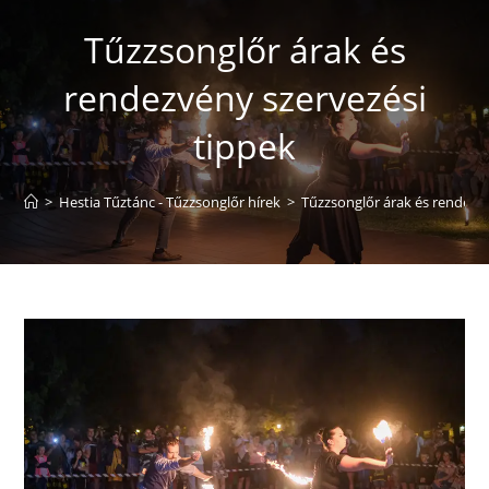
Tűzzsonglőr árak és
rendezvény szervezési
tippek
>
Hestia Tűztánc - Tűzzsonglőr hírek
>
Tűzzsonglőr árak és rendezvé