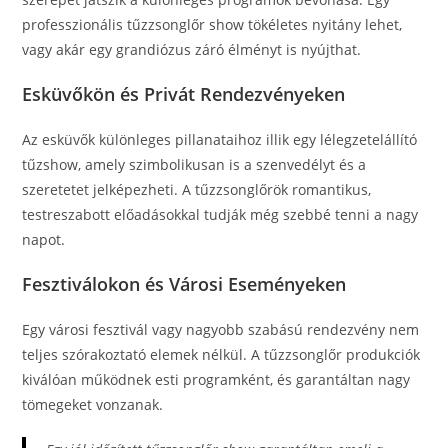
professzionális tűzzsonglőr show tökéletes nyitány lehet,
vagy akár egy grandiózus záró élményt is nyújthat.
Esküvőkön és Privát Rendezvényeken
Az esküvők különleges pillanataihoz illik egy lélegzetelállító
tűzshow, amely szimbolikusan is a szenvedélyt és a
szeretetet jelképezheti. A tűzzsonglőrök romantikus,
testreszabott előadásokkal tudják még szebbé tenni a nagy
napot.
Fesztiválokon és Városi Eseményeken
Egy városi fesztivál vagy nagyobb szabású rendezvény nem
teljes szórakoztató elemek nélkül. A tűzzsonglőr produkciók
kiválóan működnek esti programként, és garantáltan nagy
tömegeket vonzanak.