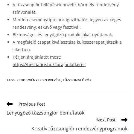
A tűzzsonglőr fellépések növelik bármely rendezvény
színvonalát.
Minden eseménytípushoz igazíthatók, legyen az céges
rendezvény, esküvő vagy fesztivál.
Biztonságos és lenyűgöző produkciókat nyújtanak.
A megfelelő csapat kiválasztása kulcsszerepet játszik a
sikerben.
Kérjen árajánlatot most:
https://hestiafire.hu/#arajanlatkeres
TAGS
:
RENDEZVÉNYEK SZERVEZÉSE
,
TŰZZSONGLŐRÓK
Previous Post
Lenyűgöző tűzzsonglőr bemutatók
Next Post
Kreatív tűzzsonglőr rendezvényprogramok