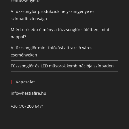
rendezvényed?
A tűzzsonglőr produkciók helyszínigénye és
színpadbiztonsága
Miért erősebb élmény a tűzzsonglőr sötétben, mint
nappal?
A tűzzsonglőr mint fotózási attrakció városi
eseményeken
Tűzzsonglőr és LED műsorok kombinációja színpadon
Kapcsolat
info@hestiafire.hu
+36 (70) 200 6471