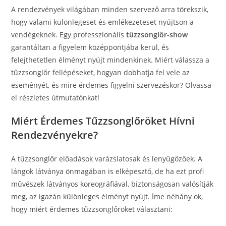
A rendezvények világában minden szervező arra törekszik,
hogy valami különlegeset és emlékezeteset nyújtson a
vendégeknek. Egy professzionális
tűzzsonglőr-show
garantáltan a figyelem középpontjába kerül, és
felejthetetlen élményt nyújt mindenkinek. Miért válassza a
tűzzsonglőr fellépéseket, hogyan dobhatja fel vele az
eseményét, és mire érdemes figyelni szervezéskor? Olvassa
el részletes útmutatónkat!
Miért Érdemes Tűzzsonglőröket Hívni
Rendezvényekre?
A tűzzsonglőr előadások varázslatosak és lenyűgözőek. A
lángok látványa önmagában is elképesztő, de ha ezt profi
művészek látványos koreográfiával, biztonságosan valósítják
meg, az igazán különleges élményt nyújt. Íme néhány ok,
hogy miért érdemes tűzzsonglőröket választani: