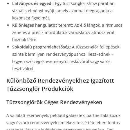
Látványos és egyedi:
Egy tűzzsonglőr-show páratlan
vizuális élményt nyújt, amely azonnal megragadja a
közönség figyelmét.
Különleges hangulatot teremt:
Az élő lángok, a ritmusos
zene és a precíz mozdulatok varázslatos atmoszférát
hoznak létre.
Sokoldalú programlehetőség:
A tűzzsonglőr fellépések
szinte bármilyen rendezvénytípushoz illeszkednek –
legyen szó céges eseményről, esküvőről vagy városi
fesztiválról.
Különböző Rendezvényekhez Igazított
Tűzzsonglőr Produkciók
Tűzzsonglőrök Céges Rendezvényeken
A vállalati események, például gálaestek, partnertalálkozók
vagy évzáró rendezvények emlékezetessé tételében fontos
szerepet játszik a különleges programok bevonása. Egy