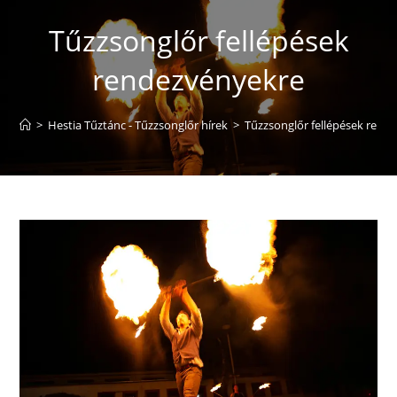
Tűzzsonglőr fellépések
rendezvényekre
>
Hestia Tűztánc - Tűzzsonglőr hírek
>
Tűzzsonglőr fellépések rend