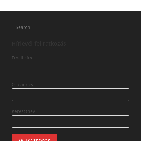
Hírlevél feliratkozás
Email cím
Családnév
Keresztnév