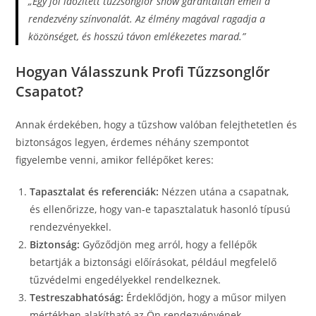
„Egy jól időzített tűzzsonglőr show garantáltan emeli a
rendezvény színvonalát. Az élmény magával ragadja a
közönséget, és hosszú távon emlékezetes marad.”
Hogyan Válasszunk Profi Tűzzsonglőr
Csapatot?
Annak érdekében, hogy a tűzshow valóban felejthetetlen és
biztonságos legyen, érdemes néhány szempontot
figyelembe venni, amikor fellépőket keres:
Tapasztalat és referenciák:
Nézzen utána a csapatnak,
és ellenőrizze, hogy van-e tapasztalatuk hasonló típusú
rendezvényekkel.
Biztonság:
Győződjön meg arról, hogy a fellépők
betartják a biztonsági előírásokat, például megfelelő
tűzvédelmi engedélyekkel rendelkeznek.
Testreszabhatóság:
Érdeklődjön, hogy a műsor milyen
mértékben alakítható az Ön rendezvényének