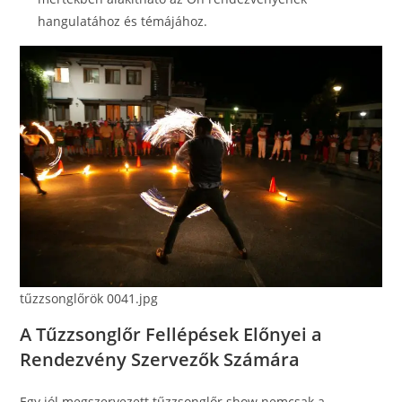
hangulatához és témájához.
tűzzsonglőrök 0041.jpg
A Tűzzsonglőr Fellépések Előnyei a
Rendezvény Szervezők Számára
Egy jól megszervezett tűzzsonglőr show nemcsak a