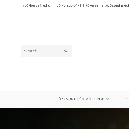
info@hestiafire.hu | + 36 70 200 6471 | Kövessen a közösségi méd
Search
this
website
TŰZZSONGLŐR MŰSOROK
EG