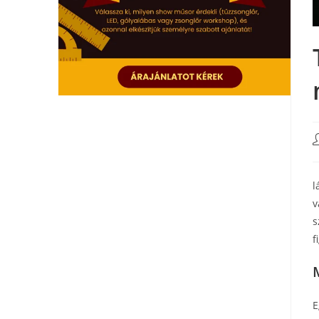
l
v
s
f
E