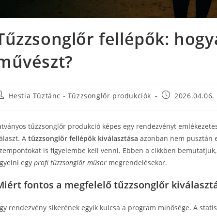
Tűzzsonglőr fellépők: hogy
művészt?
Hestia Tűztánc - Tűzzsonglőr produkciók
2026.04.06.
átványos tűzzsonglőr produkció képes egy rendezvényt emlékezetess
álaszt. A
tűzzsonglőr fellépők kiválasztása
azonban nem pusztán esz
zempontokat is figyelembe kell venni. Ebben a cikkben bemutatjuk
igyelni egy
profi tűzzsonglőr műsor
megrendelésekor.
Miért fontos a megfelelő tűzzsonglőr kiválaszt
gy rendezvény sikerének egyik kulcsa a program minősége. A statis