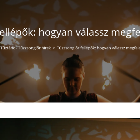
ellépők: hogyan válassz megf
 Tűztánc - Tűzzsonglőr hírek
>
Tűzzsonglőr fellépők: hogyan válassz megfel