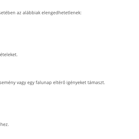
etében az alábbiak elengedhetetlenek:
ételeket.
semény vagy egy falunap eltérő igényeket támaszt.
éhez.