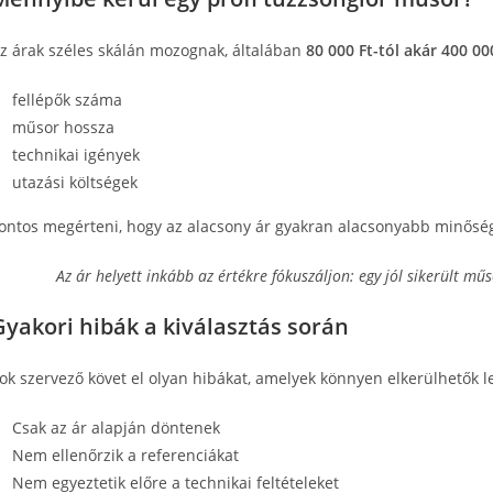
z árak széles skálán mozognak, általában
80 000 Ft-tól akár 400 000
fellépők száma
műsor hossza
technikai igények
utazási költségek
ontos megérteni, hogy az alacsony ár gyakran alacsonyabb minőség
Az ár helyett inkább az értékre fókuszáljon: egy jól sikerült mű
Gyakori hibák a kiválasztás során
ok szervező követ el olyan hibákat, amelyek könnyen elkerülhetők 
Csak az ár alapján döntenek
Nem ellenőrzik a referenciákat
Nem egyeztetik előre a technikai feltételeket