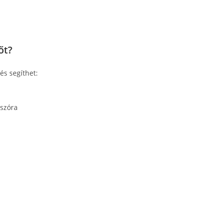
őt?
és segíthet:
szóra