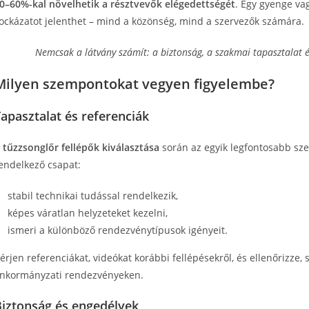
0–60%-kal növelhetik a résztvevők elégedettségét
. Egy gyenge va
ockázatot jelenthet – mind a közönség, mind a szervezők számára.
Nemcsak a látvány számít: a biztonság, a szakmai tapasztalat és
Milyen szempontokat vegyen figyelembe?
apasztalat és referenciák
A
tűzzsonglőr fellépők kiválasztása
során az egyik legfontosabb sze
endelkező csapat:
stabil technikai tudással rendelkezik,
képes váratlan helyzeteket kezelni,
ismeri a különböző rendezvénytípusok igényeit.
érjen referenciákat, videókat korábbi fellépésekről, és ellenőrizz
nkormányzati rendezvényeken.
Biztonság és engedélyek