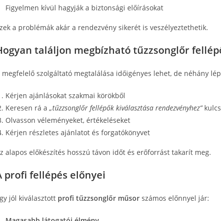
Figyelmen kívül hagyják a biztonsági előírásokat
zek a problémák akár a rendezvény sikerét is veszélyeztethetik.
Hogyan találjon megbízható tűzzsonglőr fellép
 megfelelő szolgáltató megtalálása időigényes lehet, de néhány lép
Kérjen ajánlásokat szakmai körökből
Keresen rá a
„tűzzsonglőr fellépők kiválasztása rendezvényhez”
kulcs
Olvasson véleményeket, értékeléseket
Kérjen részletes ajánlatot és forgatókönyvet
z alapos előkészítés hosszú távon időt és erőforrást takarít meg.
A profi fellépés előnyei
gy jól kiválasztott
profi tűzzsonglőr műsor
számos előnnyel jár:
Magasabb látogatói élmény