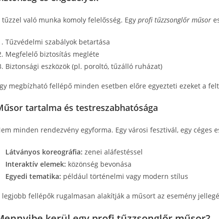
 tűzzel való munka komoly felelősség. Egy
profi tűzzsonglőr műsor
es
Tűzvédelmi szabályok betartása
Megfelelő biztosítás megléte
Biztonsági eszközök (pl. poroltó, tűzálló ruházat)
gy megbízható fellépő minden esetben előre egyezteti ezeket a felt
Műsor tartalma és testreszabhatósága
em minden rendezvény egyforma. Egy városi fesztivál, egy céges e
Látványos koreográfia:
zenei aláfestéssel
Interaktív elemek:
közönség bevonása
Egyedi tematika:
például történelmi vagy modern stílus
 legjobb fellépők rugalmasan alakítják a műsort az esemény jelleg
Mennyibe kerül egy profi tűzzsonglőr műsor?