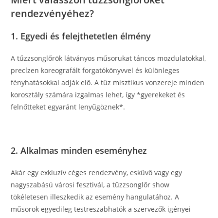
rendezvényéhez?
1. Egyedi és felejthetetlen élmény
A tűzzsonglőrök látványos műsorukat táncos mozdulatokkal,
precízen koreografált forgatókönyvvel és különleges
fényhatásokkal adják elő. A tűz misztikus vonzereje minden
korosztály számára izgalmas lehet, így *gyerekeket és
felnőtteket egyaránt lenyűgöznek*.
2. Alkalmas minden eseményhez
Akár egy exkluzív céges rendezvény, esküvő vagy egy
nagyszabású városi fesztivál, a tűzzsonglőr show
tökéletesen illeszkedik az esemény hangulatához. A
műsorok egyedileg testreszabhatók a szervezők igényei