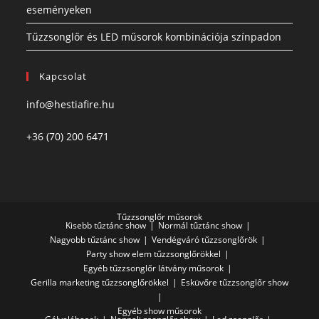
eseményeken
Tűzzsonglőr és LED műsorok kombinációja színpadon
Kapcsolat
info@hestiafire.hu
+36 (70) 200 6471
Tűzzsonglőr műsorok
Kisebb tűztánc show
Normál tűztánc show
Nagyobb tűztánc show
Vendégváró tűzzsonglőrök
Party show elem tűzzsonglőrökkel
Egyéb tűzzsonglőr látvány műsorok
Gerilla marketing tűzzsonglőrökkel
Esküvőre tűzzsonglőr show
Egyéb show műsorok