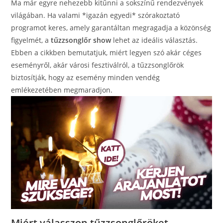
Ma már egyre nehezebb kitűnni a sokszínű rendezvények
világában. Ha valami *igazán egyedi* szórakoztató
programot keres, amely garantáltan megragadja a közönség
figyelmét, a
tűzzsonglőr show
lehet az ideális választás.
Ebben a cikkben bemutatjuk, miért legyen szó akár céges
eseményről, akár városi fesztiválról, a tűzzsonglőrök
biztosítják, hogy az esemény minden vendég
emlékezetében megmaradjon.
Miért válasszon tűzzsonglőröket