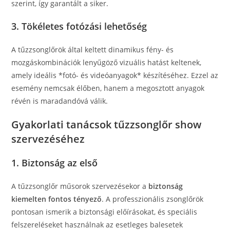
szerint, így garantált a siker.
3. Tökéletes fotózási lehetőség
A tűzzsonglőrök által keltett dinamikus fény- és
mozgáskombinációk lenyűgöző vizuális hatást keltenek,
amely ideális *fotó- és videóanyagok* készítéséhez. Ezzel az
esemény nemcsak élőben, hanem a megosztott anyagok
révén is maradandóvá válik.
Gyakorlati tanácsok tűzzsonglőr show
szervezéséhez
1. Biztonság az első
A tűzzsonglőr műsorok szervezésekor a
biztonság
kiemelten fontos tényező
. A professzionális zsonglőrök
pontosan ismerik a biztonsági előírásokat, és speciális
felszereléseket használnak az esetleges balesetek