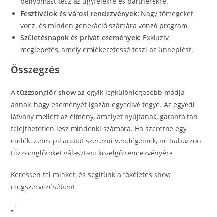
benyomást tesz az ügyfelekre és partnerekre.
Fesztiválok és városi rendezvények:
Nagy tömegeket
vonz, és minden generáció számára vonzó program.
Születésnapok és privát események:
Exkluzív
meglepetés, amely emlékezetessé teszi az ünneplést.
Összegzés
A
tűzzsonglőr show
az egyik legkülönlegesebb módja
annak, hogy eseményét igazán egyedivé tegye. Az egyedi
látvány mellett az élmény, amelyet nyújtanak, garantáltan
felejthetetlen lesz mindenki számára. Ha szeretne egy
emlékezetes pillanatot szerezni vendégeinek, ne habozzon
tűzzsonglőröket választani közelgő rendezvényére.
Keressen fel minket, és segítünk a tökéletes show
megszervezésében!
„`