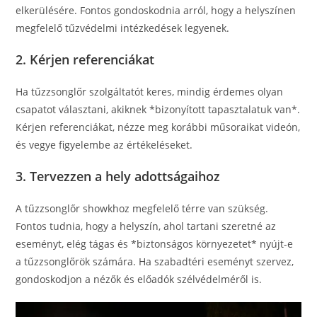
elkerülésére. Fontos gondoskodnia arról, hogy a helyszínen
megfelelő tűzvédelmi intézkedések legyenek.
2. Kérjen referenciákat
Ha tűzzsonglőr szolgáltatót keres, mindig érdemes olyan
csapatot választani, akiknek *bizonyított tapasztalatuk van*.
Kérjen referenciákat, nézze meg korábbi műsoraikat videón,
és vegye figyelembe az értékeléseket.
3. Tervezzen a hely adottságaihoz
A tűzzsonglőr showkhoz megfelelő térre van szükség.
Fontos tudnia, hogy a helyszín, ahol tartani szeretné az
eseményt, elég tágas és *biztonságos környezetet* nyújt-e
a tűzzsonglőrök számára. Ha szabadtéri eseményt szervez,
gondoskodjon a nézők és előadók szélvédelméről is.