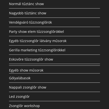
Normál tűztánc show
Nagyobb tűztánc show
Vendégváró tűzzsonglőrök
Party show elem tűzzsonglőrökkel
Egyéb tűzzsonglőr látvány műsorok
Gerilla marketing tűzzsonglőrökkel
Esküvőre tűzzsonglőr show
Egyéb show műsorok
Gólyalábasok
Nappali zsonglőr show
Led zsonglőr
Zsonglőr workshop