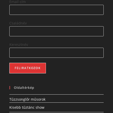
Email cím
Családnév
Keresztnév
Oldaltérkép
Tűzzsonglőr műsorok
Kisebb tűztánc show