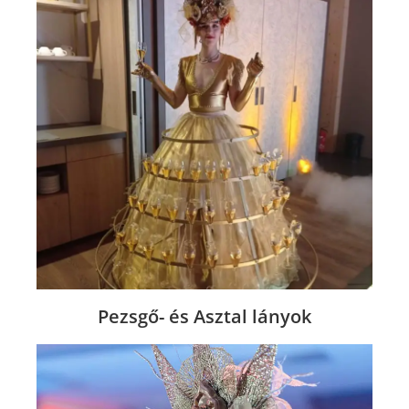
Pezsgő- és Asztal lányok​