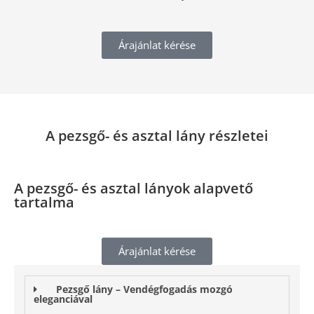
Árajánlat kérése
A pezsgő- és asztal lány​ részletei
A pezsgő- és asztal lány​ok alapvető
tartalma
Árajánlat kérése
Pezsgő lány – Vendégfogadás mozgó
eleganciával